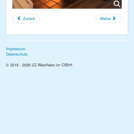
Zurück
Weiter
Impressum
Datenschutz
© 2016 - 2026 LG Westfalen im CfBrH