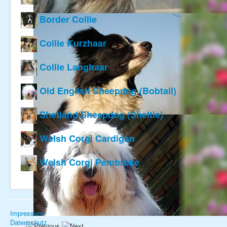
Rassebeschreibung
Rassestandard
Border Collie
0
Züchter
Vermittlung
Deckrüden
Collie Kurzhaar
5
Championparade
Collie Langhaar
7
Shetland Sheepdog
Old English Sheepdog (Bobtail)
1
(Sheltie)
Shetland Sheepdog (Sheltie)
10
Rassebeschreibung
Rassestandard
Welsh Corgi Cardigan
0
Züchter
Vermittlung
Deckrüden
Welsh Corgi Pembroke
1
Championparade
Welsh Corgi Cardigan
Impressum
Datenschutz