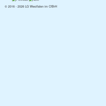
© 2016 - 2026 LG Westfalen im CfBrH
Rassebeschreibung
Rassestandard
Züchter
Vermittlung
Deckrüden
Championparade
Welsh Corgi Pembroke
Rassebeschreibung
Rassestandard
Züchter
Vermittlung
Deckrüden
Championparade
Zucht
Züchter
Vermittlung
Deckrüden